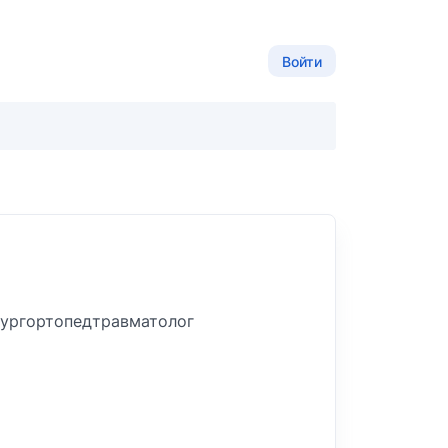
Войти
ург
ортопед
травматолог