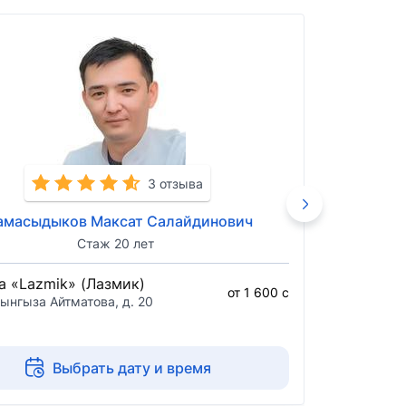
3 отзыва
амасыдыков Максат Салайдинович
Аб
Стаж 20 лет
а «Lazmik» (Лазмик)
Медицин
от 1 600 с
(Медест
ынгыза Айтматова, д. 20
ул. Севас
Выбрать дату и время