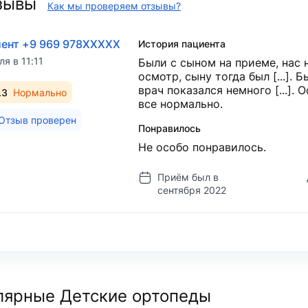
зывы
Как мы проверяем отзывы?
ент +9 969 978XXXXX
История пациента
ля в 11:11
Были с сыном на приеме, нас 
осмотр, сыну тогда был [...].
врач показался немного [...]. 
.3
Нормально
все нормально.
Отзыв проверен
Понравилось
Не особо понравилось.
Приём был в
сентября 2022
лярные Детские ортопеды