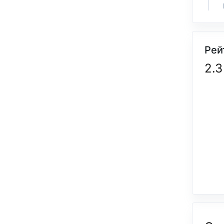
Рей
2.3