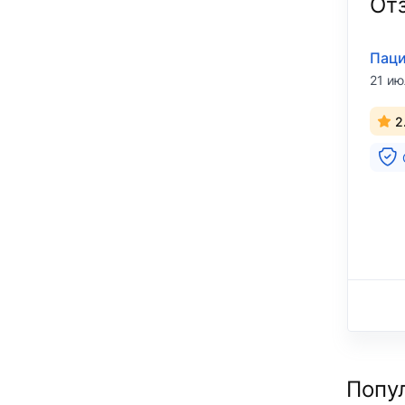
От
Паци
21 ию
2
Попу