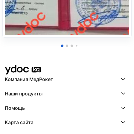
Компания МедРокет
Компания МедРокет
Наши продукты
О YDoc
Реквизиты компании
ПроДокторов
Помощь
ПроТаблетки
ПроБолезни
База знаний
МедТочка
Карта сайта
Регистрация врача
МедЛок
Регистрация клиники
Города