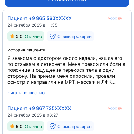
Киргизская государственная академия физическ
Национальный Госпиталь при МЗ КР
2017
2003 — 2010
Пациент +9 965 563XXXXX
Лечебная физкультура и спортивная медицина
Экстренная помощь
24 октября 2025 в 11:35
Циклы переподготовки
5.0
Отлично
Отзыв проверен
АНО ДПО «ГК Профи»
2023
История пациента:
Травматология и ортопедия
Я знакома с доктором около недели, нашла его
по отзывам в интернете. Меня тревожили боли в
Повышение квалификации
пояснице и ощущение перекоса тела в одну
сторону. На приеме меня опросили, провели
осмотр и направили на МРТ, массаж и ЛФК.
Максим Анатольевич очень позитивный, говорит
Читать полностью
все четко и по делу. Через три месяца
собираюсь посетить повторный прием у данного
врача.
Пациент +9 967 725XXXXX
24 октября 2025 в 06:27
5.0
Отлично
Отзыв проверен