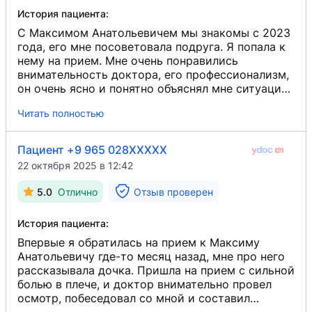
История пациента:
С Максимом Анатольевичем мы знакомы с 2023
года, его мне посоветовала подруга. Я попала к
нему на прием. Мне очень понравились
внимательность доктора, его профессионализм,
он очень ясно и понятно объяснял мне ситуацию
и разработал план по восстановлению после
Читать полностью
травмы правого надколенника. Я прошла уже
два курса, и есть заметные улучшения в
состоянии. Хорошо, что у Максима
Пациент +9 965 028XXXXX
Анатольевича есть компетенции в области
22 октября 2025 в 12:42
хирургии. Рекомендую!
5.0
Отлично
Отзыв проверен
История пациента:
Впервые я обратилась на прием к Максиму
Анатольевичу где-то месяц назад, мне про него
рассказывала дочка. Пришла на прием с сильной
болью в плече, и доктор внимательно провел
осмотр, побеседовал со мной и составил