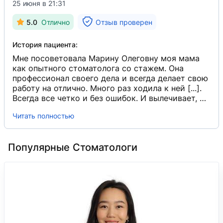
25 июня в 21:31
5.0
Отлично
Отзыв проверен
История пациента:
Мне посоветовала Марину Олеговну моя мама
как опытного стоматолога со стажем. Она
профессионал своего дела и всегда делает свою
работу на отлично. Много раз ходила к ней [...].
Всегда все четко и без ошибок. И вылечивает, и
советы дает, и перепроверяет, насколько
Читать полностью
эффективно вылечен зуб. Я всем рекомендовала
Марину Олеговну, потому что ни разу не
пожалела, что пришла к ней лечить зубы.
Популярные Стоматологи
Доверие мое к ней 100%. Долгих лет вам жизни
и здоровья! Лучший семейный стоматолог,
которого я знаю, а таких сейчас очень мало.