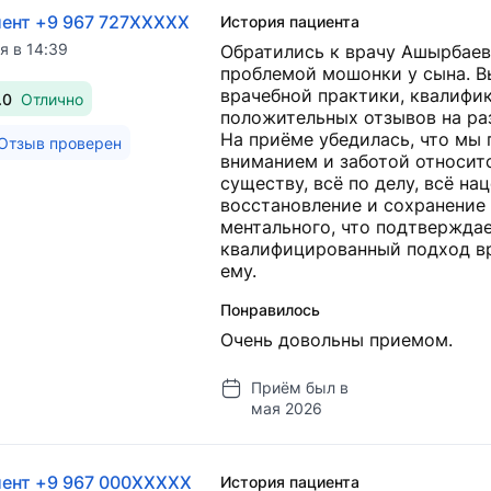
ент +9 967 727XXXXX
История пациента
я в 14:39
Обратились к врачу Ашырбаев
проблемой мошонки у сына. Вы
врачебной практики, квалифи
.0
Отлично
положительных отзывов на ра
На приёме убедилась, что мы 
Отзыв проверен
вниманием и заботой относитс
существу, всё по делу, всё н
восстановление и сохранение 
ментального, что подтвержда
квалифицированный подход вр
ему.
Понравилось
Очень довольны приемом.
Приём был в
мая 2026
ент +9 967 000XXXXX
История пациента