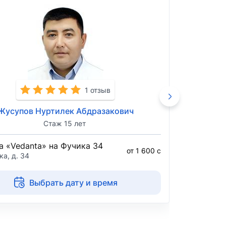
1 отзыв
Жусупов Нуртилек Абдразакович
Муса
Стаж 15 лет
а «Vedanta» на Фучика 34
Клиника 
от 1 600 с
ка, д. 34
ул. Бакаев
Выбрать дату и время