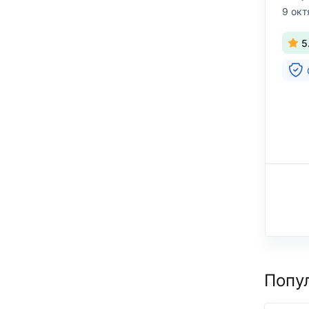
9 окт
5
Попу