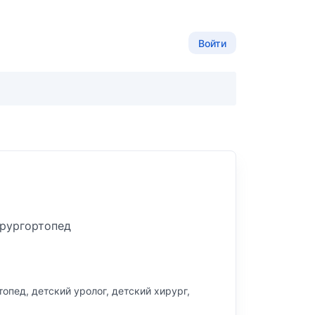
Войти
рург
ортопед
опед, детский уролог, детский хирург,