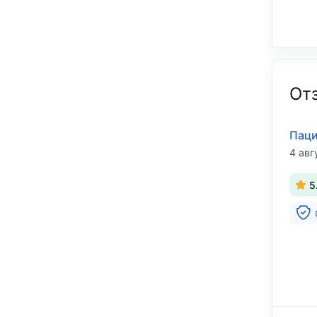
От
Паци
4 авг
5