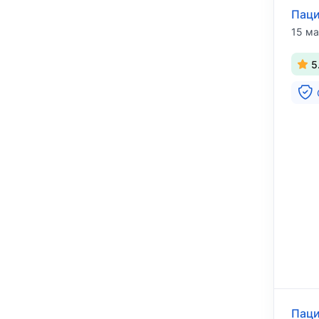
Паци
15 ма
5
Паци