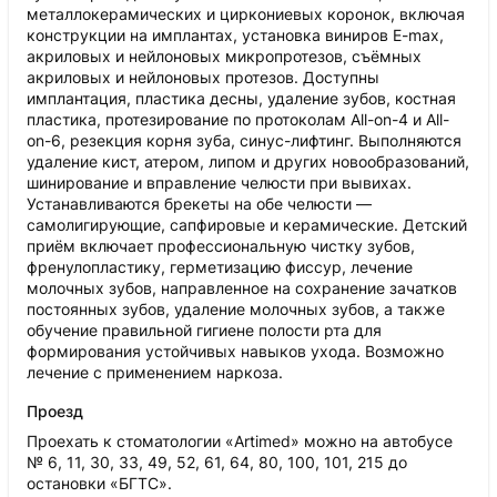
металлокерамических и циркониевых коронок, включая
конструкции на имплантах, установка виниров E-max,
акриловых и нейлоновых микропротезов, съёмных
акриловых и нейлоновых протезов. Доступны
имплантация, пластика десны, удаление зубов, костная
пластика, протезирование по протоколам All-on-4 и All-
on-6, резекция корня зуба, синус-лифтинг. Выполняются
удаление кист, атером, липом и других новообразований,
шинирование и вправление челюсти при вывихах.
Устанавливаются брекеты на обе челюсти —
самолигирующие, сапфировые и керамические. Детский
приём включает профессиональную чистку зубов,
френулопластику, герметизацию фиссур, лечение
молочных зубов, направленное на сохранение зачатков
постоянных зубов, удаление молочных зубов, а также
обучение правильной гигиене полости рта для
формирования устойчивых навыков ухода. Возможно
лечение с применением наркоза.
Проезд
Проехать к стоматологии «Artimed» можно на автобусе
№ 6, 11, 30, 33, 49, 52, 61, 64, 80, 100, 101, 215 до
остановки «БГТС».