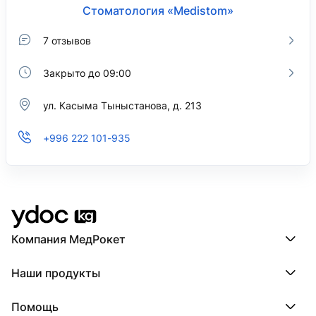
Стоматология «Medistom»
7 отзывов
Закрыто до 09:00
ул. Касыма Тыныстанова, д. 213
+996 222 101-935
Компания МедРокет
Компания МедРокет
Наши продукты
О YDoc
Реквизиты компании
ПроДокторов
Помощь
ПроТаблетки