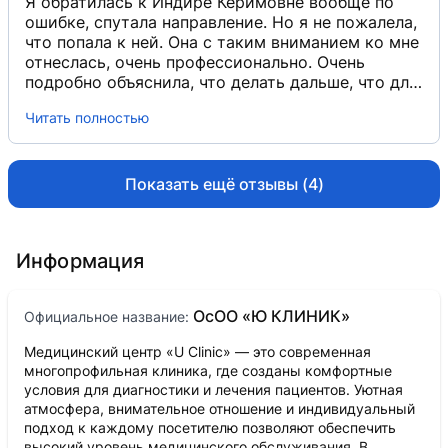
Я обратилась к Индире Керимовне вообще по
ошибке, спутала направление. Но я не пожалела,
что попала к ней. Она с таким вниманием ко мне
отнеслась, очень профессионально. Очень
подробно объяснила, что делать дальше, что для
меня очень важно. Очень понравилось ее
Читать полностью
отношение и профессионализм.
Показать ещё отзывы (4)
Информация
ОсОО «Ю КЛИНИК»
Официальное название:
Медицинский центр «U Clinic» — это современная
многопрофильная клиника, где созданы комфортные
условия для диагностики и лечения пациентов. Уютная
атмосфера, внимательное отношение и индивидуальный
подход к каждому посетителю позволяют обеспечить
высокий уровень медицинского обслуживания. В