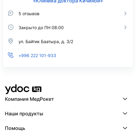
«Клиника доктора Кичиной»
5 отзывов
Закрыто до ПН 08:00
ул. Байтик Баатыра, д. 3/2
+996 222 101-933
Компания МедРокет
Компания МедРокет
Наши продукты
О YDoc
Реквизиты компании
ПроДокторов
Помощь
ПроТаблетки