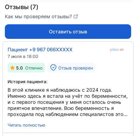
Отзывы (7)
Как мы проверяем отзывы?
Оставить отзыв
Пациент +9 967 066XXXXX
7 июля в 18:00
5.0
Отлично
Отзыв проверен
История пациента:
В этой клинике я наблюдаюсь с 2024 года.
Именно здесь я встала на учёт по беременности,
и с первого посещения у меня осталось очень
приятное впечатление. Всю беременность я
проходила под наблюдением специалистов этой
клиники и даже после родов продолжаю
Читать полностью
обращаться именно сюда. Мне очень нравится,
что в клинике всегда чисто и комфортно.