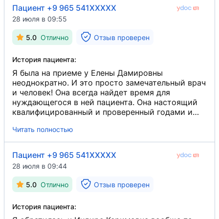
Отдельно хочется отметить доброжелательный
Пациент +9 965 541XXXXX
и внимательный персонал: всегда встречают с
28 июля в 09:55
улыбкой, вежливо отвечают на все вопросы, а
если нужно позвонить в клинику, то на звонки
5.0
Отлично
Отзыв проверен
отвечают буквально сразу же, что очень важно.
Большой плюс, что всё необходимое находится
История пациента:
в одном месте. Здесь можно сразу сдать
анализы, сделать
УЗИ
​ и получить консультацию
Я была на приеме у Елены Дамировны
врача, не тратя время на поездки в разные
неоднократно. И это просто замечательный врач
медицинские центры. Результаты анализов
и человек! Она всегда найдет время для
приходят так же, как и в любой лаборатории. За
нуждающегося в ней пациента. Она настоящий
всё время у меня сложилось только
квалифицированный и проверенный годами и
положительное впечатление. Спасибо всему
опытом врач. Я очень довольна всегда ее
Читать полностью
коллективу клиники за профессионализм,
работой. Результат лечения положительный, и
заботу, внимательное отношение и комфортную
результат радует. Если бы я была в положении, я
атмосферу. Очень рада, что однажды выбрала
обязательно пришла бы к ней наблюдаться.
Пациент +9 965 541XXXXX
именно эту клинику, и с уверенностью
Обязательно посоветую, это супер врач!
28 июля в 09:44
продолжаю наблюдаться здесь.
5.0
Отлично
Отзыв проверен
История пациента: