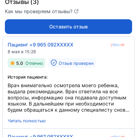
Отзывы (3)
Как мы проверяем отзывы?
Оставить отзыв
Пациент +9 965 092XXXXX
8 мая в 15:26
5.0
Отлично
Отзыв проверен
История пациента:
Врач внимательно осмотрела моего ребенка,
выдала рекомендации. Врач ответила на все
вопросы, информацию она подавала доступным
языком. В дальнейшем при необходимости
будем обращаться к данному специалисту снова,
а также посоветуем ее другим людям, если
Читать полностью
потребуется.
Пациент +9 967 082XXXXX