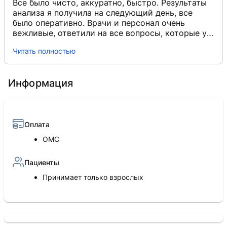
Все было чисто, аккуратно, быстро. Результаты
анализа я получила на следующий день, все
было оперативно. Врачи и персонал очень
вежливые, ответили на все вопросы, которые у
меня возникли. Здесь все инструменты
Читать полностью
одноразовые - иголки меняли на моих глазах. 😍
👍🏼
Информация
Оплата
ОМС
Пациенты
Принимает только взрослых