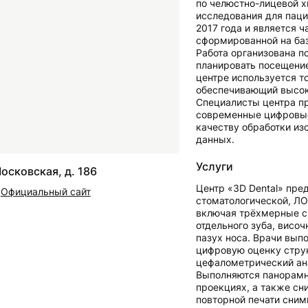
по челюстно-лицевой х
исследования для паци
2017 года и является 
сформированной на баз
Работа организована по
планировать посещение
центре используется т
обеспечивающий высок
Специалисты центра пр
современные цифровые
качеству обработки из
данных.
Услуги
Московская, д. 186
Центр «3D Dental» пре
Официальный сайт
стоматологической, ЛО
включая трёхмерные сн
отдельного зуба, висо
пазух носа. Врачи вып
цифровую оценку струк
цефалометрический ан
Выполняются панорамн
проекциях, а также сн
повторной печати сним