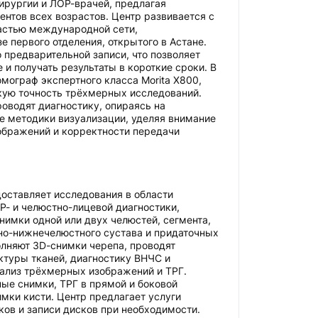
ирургии и ЛОР-врачей, предлагая
ентов всех возрастов. Центр развивается с
частью международной сети,
е первого отделения, открытого в Астане.
 предварительной записи, что позволяет
 и получать результаты в короткие сроки. В
омограф экспертного класса Morita X800,
ую точность трёхмерных исследований.
оводят диагностику, опираясь на
 методики визуализации, уделяя внимание
ображений и корректности передачи
доставляет исследования в области
Р- и челюстно-лицевой диагностики,
имки одной или двух челюстей, сегмента,
чно-нижнечелюстного сустава и придаточных
олняют 3D-снимки черепа, проводят
туры тканей, диагностику ВНЧС и
ализ трёхмерных изображений и ТРГ.
ые снимки, ТРГ в прямой и боковой
имки кисти. Центр предлагает услуги
ков и записи дисков при необходимости.