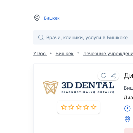
Бишкек
»
»
YDoc
Бишкек
Лечебные учрежден
Ди
Биш
Диа