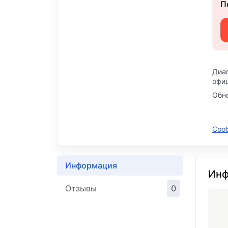
П
Диаг
офиц
Обн
Соо
Информация
Инф
Отзывы
0