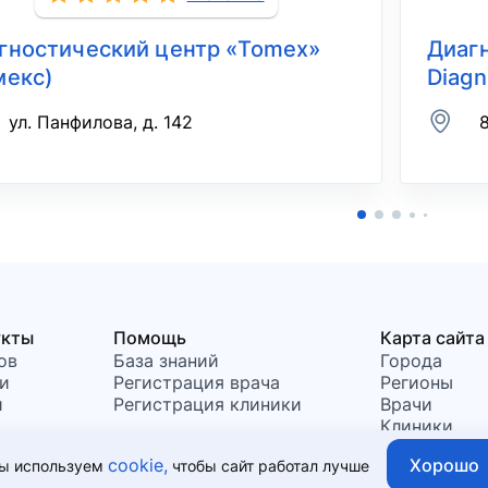
гностический центр «Tomex»
Диагн
мекс)
Diagn
ул. Панфилова, д. 142
8
укты
Помощь
Карта сайта
ов
База знаний
Города
и
Регистрация врача
Регионы
и
Регистрация клиники
Врачи
Клиники
Хорошо
cookie,
ы используем
чтобы сайт работал лучше