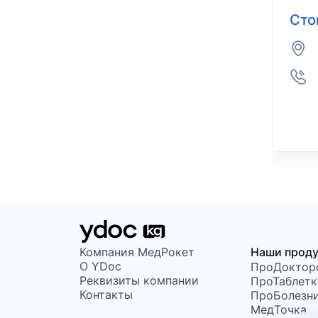
Сто
Компания МедРокет
Наши прод
О YDoc
ПроДоктор
Реквизиты компании
ПроТаблетк
Контакты
ПроБолезн
МедТочка