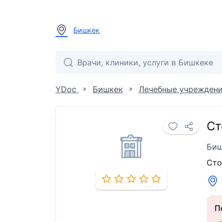
Бишкек
»
»
YDoc
Бишкек
Лечебные учрежден
Ст
Биш
Сто
П