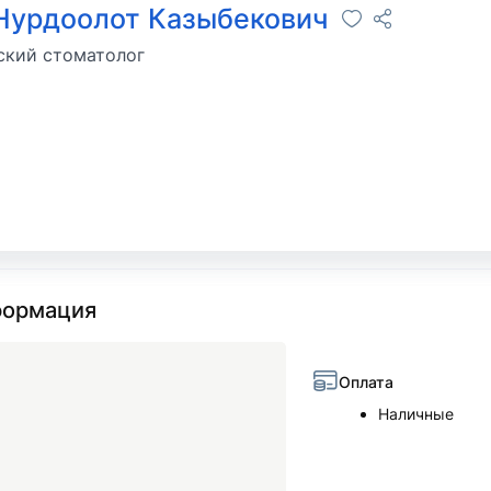
Нурдоолот Казыбекович
ский стоматолог
ормация
Оплата
Наличные