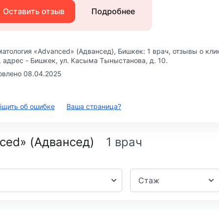
Оставить отзыв
Подробнее
матология «Advanced» (Адвансед)
, Бишкек: 1 врач, отзывы о кл
, адрес -
Бишкек, ул. Касыма Тыныстанова, д. 10
.
овлено 08.04.2025
бщить об ошибке
Ваша страница?
ced» (Адвансед)
Стаж