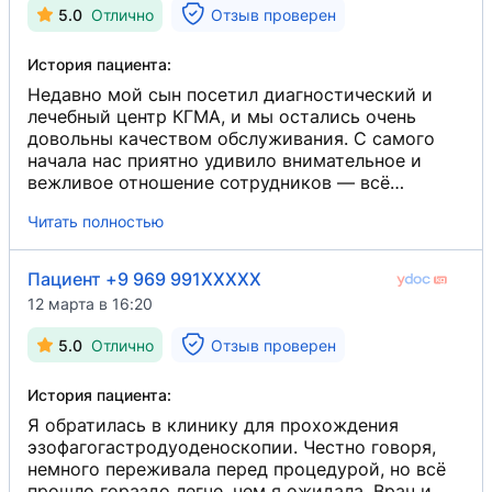
организованная. Благодарим за
5.0
Отлично
Отзыв проверен
профессионализм и заботу о пациентах.
История пациента:
Недавно мой сын посетил диагностический и
лечебный центр КГМА, и мы остались очень
довольны качеством обслуживания. С самого
начала нас приятно удивило внимательное и
вежливое отношение сотрудников — всё
объяснили, помогли с оформлением и быстро
Читать полностью
направили на приём. Врач оказался настоящим
профессионалом: внимательно выслушал
жалобы, провёл тщательный осмотр и подробно
Пациент +9 969 991XXXXX
объяснил результаты. Все рекомендации были
12 марта в 16:20
понятными и чёткими, без лишней спешки. Сын
чувствовал себя спокойно, благодаря
5.0
Отлично
Отзыв проверен
доброжелательному подходу специалиста.
Также хочется отметить высокий уровень
История пациента:
организации — в центре чисто, аккуратно,
оборудование современное, очереди
Я обратилась в клинику для прохождения
минимальные. Всё прошло быстро и без лишнего
эзофагогастродуоденоскопии. Честно говоря,
стресса. В целом, посещение КГМА
немного переживала перед процедурой, но всё
диагностического и лечебного центра оставило
прошло гораздо легче, чем я ожидала. Врач и