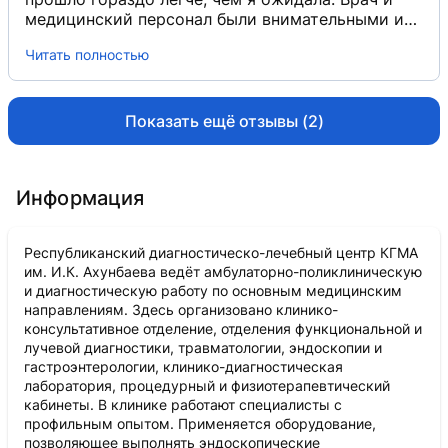
только положительные впечатления. Спасибо
медицинский персонал были внимательными и
врачам и персоналу за профессионализм и
вежливыми, подробно объяснили, как будет
Читать полностью
заботу о пациентах. Обязательно будем
проходить обследование, и поддержали во
обращаться снова при необходимости и
время процедуры. Само обследование провели
рекомендовать другим.
аккуратно, быстро и профессионально. После
процедуры мне также дали рекомендации. В
Показать ещё отзывы (2)
целом я осталась довольна качеством
обслуживания и отношением персонала.
Информация
Республиканский диагностическо-лечебный центр КГМА
им. И.К. Ахунбаева ведёт амбулаторно-поликлиническую
и диагностическую работу по основным медицинским
направлениям. Здесь организовано клинико-
консультативное отделение, отделения функциональной и
лучевой диагностики, травматологии, эндоскопии и
гастроэнтерологии, клинико-диагностическая
лаборатория, процедурный и физиотерапевтический
кабинеты. В клинике работают специалисты с
профильным опытом. Применяется оборудование,
позволяющее выполнять эндоскопические