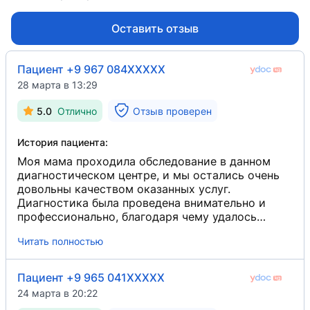
Оставить отзыв
Пациент +9 967 084XXXXX
28 марта в 13:29
5.0
Отлично
Отзыв проверен
История пациента:
Моя мама проходила обследование в данном
диагностическом центре, и мы остались очень
довольны качеством оказанных услуг.
Диагностика была проведена внимательно и
профессионально, благодаря чему удалось
своевременно выявить язву. Врач подробно
Читать полностью
объяснил результаты обследования, дал
рекомендации по лечению и выдал полный
список необходимых лекарств, также подробно
Пациент +9 965 041XXXXX
дал информацию по питанию и диете. Персонал
24 марта в 20:22
вежливый и отзывчивый, атмосфера спокойная и