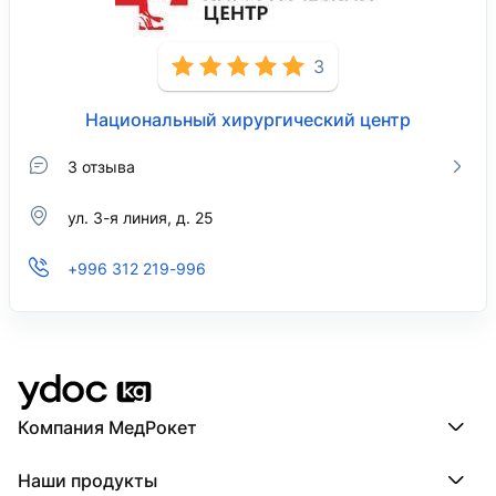
3
Национальный хирургический центр
3 отзыва
ул. 3-я линия, д. 25
+996 312 219-996
Компания МедРокет
Компания МедРокет
Наши продукты
О YDoc