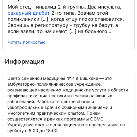
Мой отец - инвалид 2-й группы. Два инсульта,
сахарный диабет
​ 2-го типа. Врачам этой
поликлиники [...], когда отцу плохо становится.
Звонишь в регистратуру - трубку не берут, а
если взяли, то начинают [...] на больного
человека. После этого у папы давление [...]
Читать полностью
поднимается! Это [...] центр. В очереди 3 часа
надо ждать, чтобы попасть на приём. У
большинства врачей [...], особенно в кабинете №
Информация
30, в кабинет № 20 через 3 часа только
попадаешь, в лучшем случае! Никому не советую
этот центр.
Центр семейной медицины № 4 в Бишкеке — это
амбулаторно-поликлиническое учреждение,
оказывающее населению медицинские услуги в области
профилактики, диагностики и лечения различных
заболеваний. Работают в центре общие и
узкопрофильные врачи с обширными знаниями и
многолетним практическим опытом. Прием
осуществляется в рамках программы ОСМС.
Учреждение открыто для пациентов с понедельника по
субботу с 8:00 до 18:00.