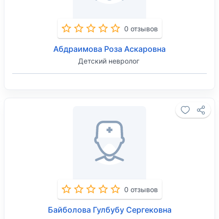
0 отзывов
Абдраимова Роза Аскаровна
Детский невролог
0 отзывов
Байболова Гулбубу Сергековна