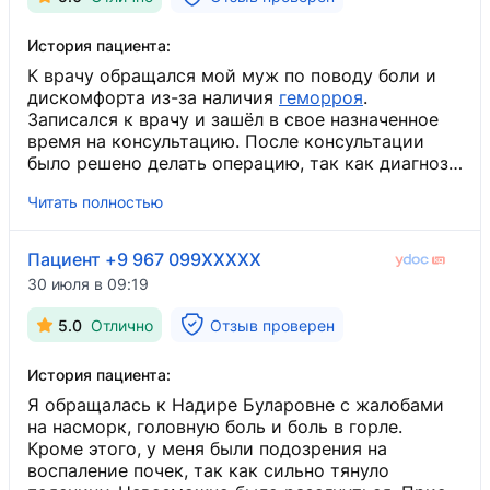
находиться там очень удобно. Да и сотрудники
ресепшен всегда готовы помочь, ответить на все
История пациента:
вопросы. Уверены, что с "M.A.G." все проблемы
ребенка мы успешно решим.
К врачу обращался мой муж по поводу боли и
дискомфорта из-за наличия
геморроя
​.
Записался к врачу и зашёл в свое назначенное
время на консультацию. После консультации
было решено делать операцию, так как диагноз
был «хронический смешанный геморрой 4-й
Читать полностью
стадии». Доктор объяснил все последствия,
если не делать операцию, и каким будет
восстановительный период после операции.
Пациент +9 967 099XXXXX
Назначили день операции и анализы. Операцию
30 июля в 09:19
провели в клинике «Medical Assistant Clinic», где
принимает доктор. Подготовка и отношение к
5.0
Отлично
Отзыв проверен
пациенту очень вежливое и приятное. Сама
операция прошла хорошо, и через сутки
История пациента:
выписали домой. Доктор перед выпиской
расписал рекомендации по уходу и в целом
Я обращалась к Надире Буларовне с жалобами
восстановительный период на русском и на
на насморк, головную боль и боль в горле.
кыргызском языке. Написал свой номер
Кроме этого, у меня были подозрения на
телефона, чтобы в случае чего сразу же звонили
воспаление почек, так как сильно тянуло