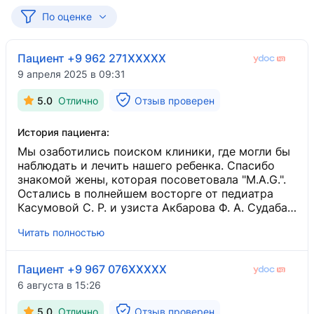
По оценке
Пациент +9 962 271XXXXX
9 апреля 2025 в 09:31
5.0
Отлично
Отзыв проверен
История пациента:
Мы озаботились поиском клиники, где могли бы
наблюдать и лечить нашего ребенка. Спасибо
знакомой жены, которая посоветовала "M.A.G.".
Остались в полнейшем восторге от педиатра
Касумовой С. Р. и узиста Акбарова Ф. А. Судаба
Рустамовна на каждом приёме очень
Читать полностью
внимательна и бережна, а Фарход
Ахмаджанович удивил своим тщательным
подходом и очень подробным заключением.
Пациент +9 967 076XXXXX
Нравится, что на приёмах всё без спешки и
6 августа в 15:26
очень комфортно. В самой клинике тоже всё
хорошо организовано, соблюдается чистота,
5.0
Отлично
Отзыв проверен