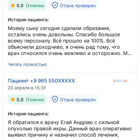
5.0
Отлично
Отзыв проверен
История пациента:
Моему сыну сегодня сделали обрезание,
остались очень довольны. Спасибо большое
всему персоналу. Всё прошло на 100%. Всё
объяснили доходчиво, я очень рад тому, что
врач относился очень вежливо и осторожно. Мы
боялись, но врач доверил нам себя, мы ему
Читать полностью
доверились и правильно сделали. Сын остался
очень спокойным и доверчивым. Нам провел
операцию Умид Бахтиярович, и мне нравится
Пациент +9 965 550XXXXX
его работа, то, как он вежливо все сделал. Мне
23 апреля в 15:31
очень понравилась его работа, а главное, мой
сын был с ним спокоен. А с другими врачами
5.0
Отлично
Отзыв проверен
мой сын плохо себя вёл, но ему понравился
врач, дал диплом ему в руки, и он перестал
История пациента:
бояться врачей, только этот врач успокоил
моего сына.
Я обратился к врачу Егай Андрею с сильной
опухолью правой икры. Данный врач оперативно
выявил причину и назначил способ лечения,