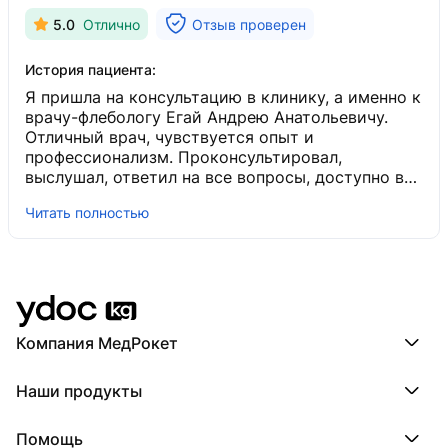
5.0
Отлично
Отзыв проверен
История пациента:
Я пришла на консультацию в клинику, а именно к
врачу-флебологу Егай Андрею Анатольевичу.
Отличный врач, чувствуется опыт и
профессионализм. Проконсультировал,
выслушал, ответил на все вопросы, доступно все
объяснил. В общем, все по стандарту того, что
Читать полностью
требовалось после поставленного диагноза.
Решилась на ЭВЛК и склеротерапию и ничуть не
пожалела - все прошло быстро и безболезненно.
Андрей Анатольевич - отличный врач, очень
советую всем. Спасибо вам большое за
здоровые и красивые ноги, вам желаю успехов
во всём.
Компания МедРокет
Компания МедРокет
Наши продукты
О YDoc
Реквизиты компании
ПроДокторов
Помощь
ПроТаблетки