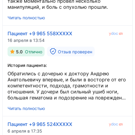
также моментально провел несколько
манипуляций, и боль с опухолью прошли.
Читать полностью
Пациент +9 965 558XXXXX
16 апреля в 13:54
5.0
Отлично
Отзыв проверен
История пациента:
Обратились с дочерью к доктору Андрею
Анатольевичу впервые, и были в восторге от его
компетентности, подхода, грамотности и
отношения. У дочери был сильный ушиб ноги,
большая гематома и подозрение на повреждение
вены. Доктор был максимально внимательным,
Читать полностью
выслушал и провел сразу же процедуру.
Пациент +9 965 524XXXXX
6 апреля в 17:35