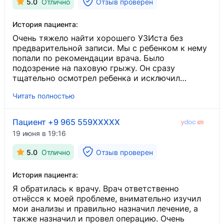
5.0
Отлично
Отзыв проверен
История пациента:
Очень тяжело найти хорошего УЗИста без
предварительной записи. Мы с ребенком к нему
попали по рекомендации врача. Было
подозрение на паховую грыжу. Он сразу
тщательно осмотрел ребенка и исключил
бедренную. Успокоил и отправил обратно к
Читать полностью
врачу. Единственное, он не так многословен, но
коротко и четко по делу все объяснил. Будем к
нему ходить с удовольствием и будем
Пациент +9 965 559XXXXX
рекомендовать всем.
19 июня в 19:16
5.0
Отлично
Отзыв проверен
История пациента:
Я обратилась к врачу. Врач ответственно
отнёсся к моей проблеме, внимательно изучил
мои анализы и правильно назначил лечение, а
также назначил и провел операцию. Очень