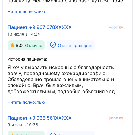
ему. В целом муж доволен результатом,
поясницу. Невозможно было разогнуться. Прием
отношением доктора и в целом клиникой.
прошел хорошо, врач изучила все симптомы,
Читать полностью
провела полное обследование, назначила только
нужные анализы, с результатами которых можно
было не приходить повторно на прием, а
Пациент +9 967 078XXXXX
направить врачу на [...], что очень хорошо
13 июля в 14:24
экономит и деньги и время. Также понравилось,
что врач не назначила дорогостоящих лекарств
5.0
Отлично
Отзыв проверен
и не стала заранее ставить угрожающих
диагнозов. Врач является не только педиатром,
История пациента:
но также смотрит и взрослых, как терапевт.
Я хочу выразить искреннюю благодарность
врачу, проводившему эхокардиографию.
Обследование прошло очень внимательно и
спокойно. Врач был вежливым,
доброжелательным, подробно объяснил ход
процедуры и ответил на все мои вопросы.
Читать полностью
Благодаря такому отношению я чувствовала
себя комфортно и уверенно. Спасибо за высокий
профессионализм, внимательность и заботу о
Пациент +9 965 561XXXXX
пациентах. Желаю вам крепкого здоровья,
9 июля в 19:38
успехов в работе и всего самого доброго!