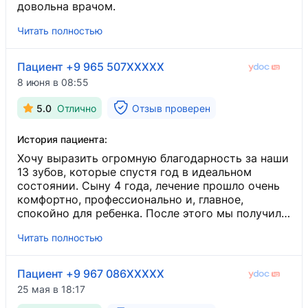
довольна врачом.
Читать полностью
Пациент +9 965 507XXXXX
8 июня в 08:55
5.0
Отлично
Отзыв проверен
История пациента:
Хочу выразить огромную благодарность за наши
13 зубов, которые спустя год в идеальном
состоянии. Сыну 4 года, лечение прошло очень
комфортно, профессионально и, главное,
спокойно для ребенка. После этого мы получили
очень подробную консультацию. Спасибо
Читать полностью
огромное, врач на самом деле любит и знает
свою работу.
Пациент +9 967 086XXXXX
25 мая в 18:17