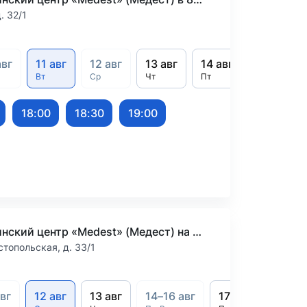
. 32/1
авг
11 авг
12 авг
13 авг
14 авг
15 авг
Вт
Ср
Чт
Пт
Сб
18:00
18:30
19:00
Медицинский центр «Medest» (Медест) на Севастопольской
стопольская, д. 33/1
авг
12 авг
13 авг
14–16 авг
17 авг
18 авг