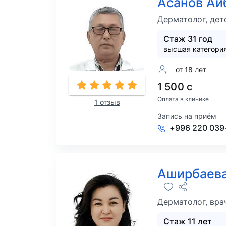
Асанов Ай
Дерматолог, дет
Стаж 31 год
высшая категори
от 18 лет
1 500 с
Оплата в клинике
1 отзыв
Запись на приём
+996 220 039
Аширбаева
Дерматолог, вра
Стаж 11 лет