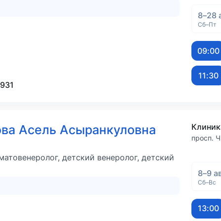
8–28 
Сб–Пт
09:00
11:30
-931
Клиник
ва Асель Асыранкуловна
просп. Ч
матовенеролог, детский венеролог, детский
8–9 а
Сб–Вс
13:00