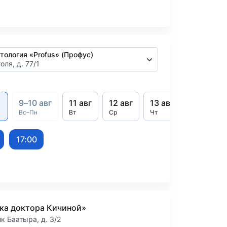
тология «Profus» (Профус)
голя, д. 77/1
9–10 авг
11 авг
12 авг
13 авг
14 авг
Вс–Пн
Вт
Ср
Чт
Пт
17:00
ка доктора Кичиной»
ик Баатыра, д. 3/2