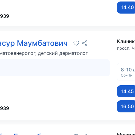
14:40
-939
Клиник
нсур Маумбатович
просп. Ч
матовенеролог, детский дерматолог
8–10 
Сб–Пн
14:45
16:50
-939