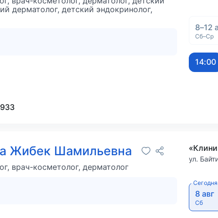
г, врач-косметолог, дерматолог, детский
кий дерматолог, детский эндокринолог,
8–12 
Сб–Ср
14:00
-933
«Клини
ва Жибек Шамильевна
ул. Байт
г, врач-косметолог, дерматолог
Сегодня
8 авг
Сб