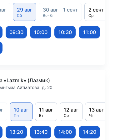
авг
29 авг
30 авг – 1 сент
2 сент
3–4 сент
Сб
Вс–Вт
Ср
Чт–Пт
09:30
10:00
10:30
11:00
а «Lazmik» (Лазмик)
ынгыза Айтматова, д. 20
вг
10 авг
11 авг
12 авг
13 авг
14 авг
Пн
Вт
Ср
Чт
Пт
13:20
13:40
14:00
14:20