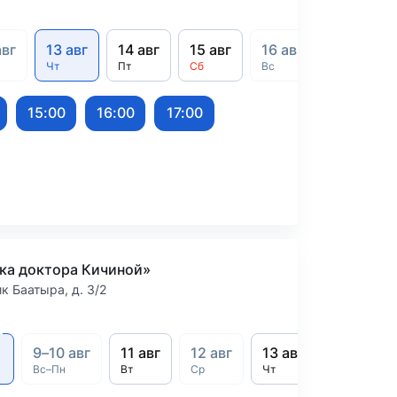
авг
13 авг
14 авг
15 авг
16 авг
17 авг
Чт
Пт
Сб
Вс
Пн
15:00
16:00
17:00
ка доктора Кичиной»
ик Баатыра, д. 3/2
9–10 авг
11 авг
12 авг
13 авг
14 авг
Вс–Пн
Вт
Ср
Чт
Пт