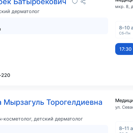
бек Батырбекович
мкр. 8, д
ский дерматолог
8–10 
я
Сб–Пн
17:30
-220
 Мырзагуль Торогелдиевна
ул. Сева
ч-косметолог, детский дерматолог
8–11 