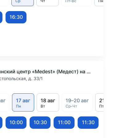
Ср
Чт
Пт–Вс
Пн
Вт
16:30
Медицинский центр «Medest» (Медест) на Севастопольской
стопольская, д. 33/1
авг
17 авг
18 авг
19–20 авг
21 авг
22 ав
Пн
Вт
Ср–Чт
Пт
Сб
10:00
10:30
11:00
11:30