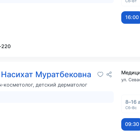
Сб–Вт
16:00
-220
 Насихат Муратбековна
ул. Сева
ч-косметолог, детский дерматолог
8–16 
Сб–Вс
09:30