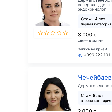
Дерматовенероло
венеролог, детс
эндокринолог
Стаж 14 лет
первая категория
3 000 с
Оплата в клинике
Запись на приём
+996 222 101
Чечейбае
Дерматовенероло
Стаж 8 лет
вторая категория
2 000 с