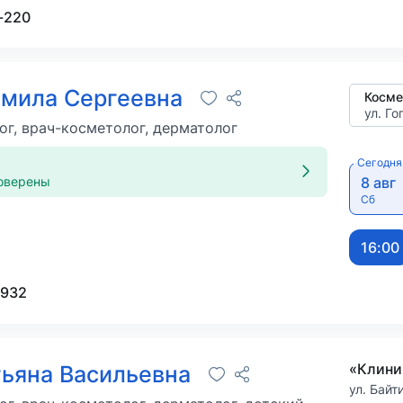
-220
амила Сергеевна
Косме
ул. Го
г, врач-косметолог, дерматолог
Сегодня
оверены
8 авг
Сб
16:00
-932
«Клини
тьяна Васильевна
ул. Байт