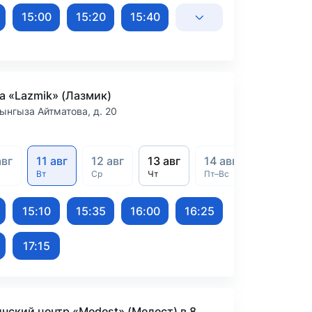
15:00
15:20
15:40
а «Lazmik» (Лазмик)
ынгыза Айтматова, д. 20
авг
11 авг
12 авг
13 авг
14 авг – 6 сент
Вт
Ср
Чт
Пт–Вс
15:10
15:35
16:00
16:25
17:15
Медицинский центр «Medest» (Медест) в 8 микрорайоне